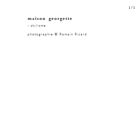
1
/
1
maison georgette
- stylisme
photographie © Romain Ricard