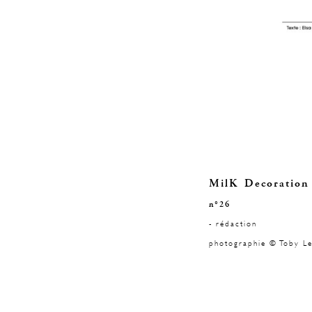
MilK Decoration
n°26
- rédaction
photographie © Toby Le