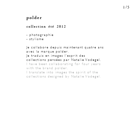
1
/
5
polder
collection été 2012
- photographie
- stylisme
Je collabore depuis maintenant quatre ans
avec la marque polder.
Je traduis en images l’esprit des
collections pensées par Natalie Vodegel.
I have been collaborating for four years
with the brand polder.
I translate into images the spirit of the
collections designed by Natalie Vodegel.